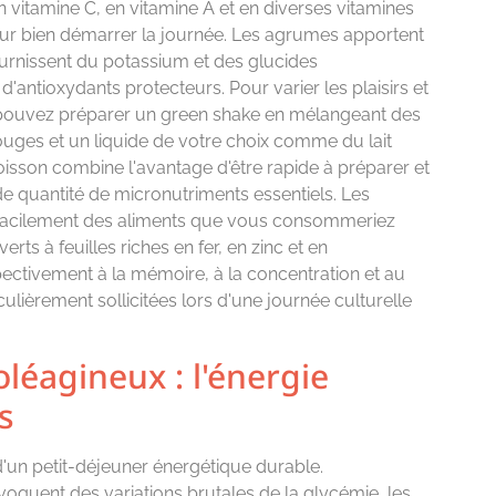
n vitamine C, en vitamine A et en diverses vitamines
our bien démarrer la journée. Les agrumes apportent
ournissent du potassium et des glucides
'antioxydants protecteurs. Pour varier les plaisirs et
s pouvez préparer un green shake en mélangeant des
rouges et un liquide de votre choix comme du lait
isson combine l'avantage d'être rapide à préparer et
 quantité de micronutriments essentiels. Les
 facilement des aliments que vous consommeriez
ts à feuilles riches en fer, en zinc et en
ctivement à la mémoire, à la concentration et au
ulièrement sollicitées lors d'une journée culturelle
léagineux : l'énergie
s
'un petit-déjeuner énergétique durable.
voquent des variations brutales de la glycémie, les